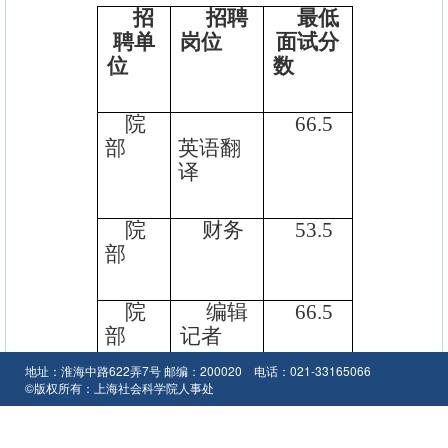
招
招聘
最低
聘单
岗位
面试分
位
数
院
66.5
部
英语翻
译
院
财务
53.5
部
院
编辑
66.5
部
记者
地址：淮海中路622弄7号 邮编：200020 电话：021-33165066
©版权所有：上海社会科学院人事处
社
学术
58
会学
期刊编
研究
辑