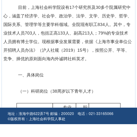
目前，上海社会科学院设有17个研究所及30多个院属研究中
心，涵盖了经济学、社会学、政治学、法学、文学、历史学、哲学、
国际关系、管理学等主要学科领域。全院现有职工834人。其中，专
业技术人员703人，包括正高133人、副高213人；79%的专业技术
人员拥有博士学位。现根据事业发展需要，依据《上海市事业单位公
开招聘人员办法》（沪人社规（2019）15号），按照公开、平等、
竞争、择优的原则面向海内外诚聘社科英才。
一、具体岗位
（一）科研岗位（38周岁以下青年人才）
专业
职
招聘单位
联系电话
地址：淮海中路622弄7号 邮编：200020 电话：021-33165066
要求
数
©版权所有：上海社会科学院人事处
创新