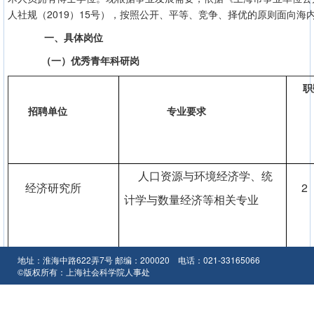
人社规（2019）15号），按照公开、平等、竞争、择优的原则面向海
一、具体岗位
（一）优秀青年科研岗
职
招聘单位
专业要求
人口资源与环境经济学、统
经济研究所
2
计学与数量经济等相关专业
地址：淮海中路622弄7号 邮编：200020 电话：021-33165066
应用经济研究所
应用经济学相关学科
3
©版权所有：上海社会科学院人事处