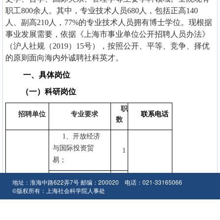
职工800余人。其中，专业技术人员680人，包括正高140
人、副高210人，77%的专业技术人员拥有博士学位。现根据
事业发展需要，依据《上海市事业单位公开招聘人员办法》
（沪人社规（2019）15号），按照公开、平等、竞争、择优
的原则面向海内外诚聘社科英才。
一、具体岗位
（一）科研岗位
职
招聘单位
专业要求
联系电话
数
1
、开放经济
与国际投资贸
1
易；
2
、数字经济
地址：淮海中路622弄7号 邮编：200020 电话：021-33165066
与创新发展、计
经济研究
©版权所有：上海社会科学院人事处
33165179
1
所
量经济理论与应
用；